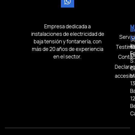
Empresa dedicada a
M
D
H
instalaciones de electricidad de
Servic
E
9
baja tensión y fontanería, con
In
Testimo
6
más de 20 años de experiencia
Fo
i
en el sector.
Contac
S.
Declarac
Cl
accesibi
M
13
B
1
Be
C