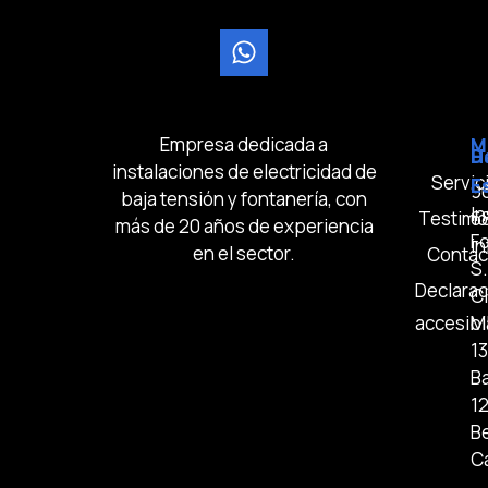
Empresa dedicada a
M
D
H
instalaciones de electricidad de
Servic
E
9
baja tensión y fontanería, con
In
Testimo
6
más de 20 años de experiencia
Fo
i
en el sector.
Contac
S.
Declarac
Cl
accesibi
M
13
B
1
Be
C