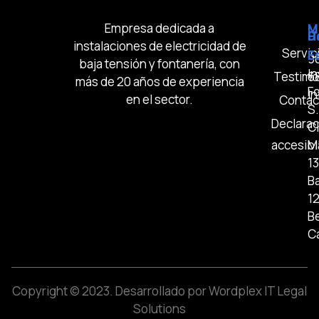
Empresa dedicada a
M
D
H
instalaciones de electricidad de
Servic
E
9
baja tensión y fontanería, con
In
Testimo
6
más de 20 años de experiencia
Fo
i
en el sector.
Contac
S.
Declarac
Cl
accesibi
M
13
B
1
Be
C
Copyright © 2023.
Desarrollado por Wordplex IT Legal
Solutions